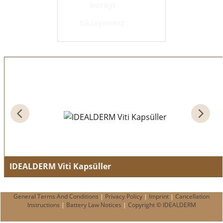
burayı
tıklayınınız
IDEALDERM Viti Kapsüller
Pigmentation enhancer
General Terms And Conditions
|
Privacy Policy
|
Imprint
|
Cancellation
Instructions
|
Battery Law Notices
|
Copyright © IDEALDERM