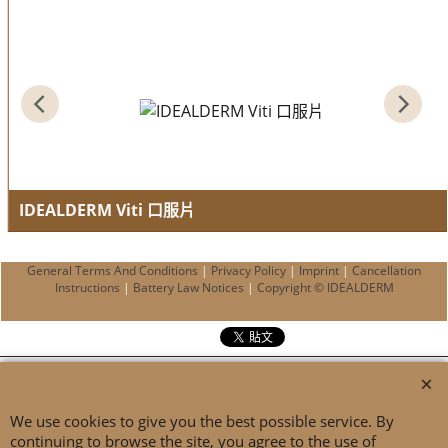
IDEALDERM Viti 口服片
Pigmentation enhancer
General Terms And Conditions
|
Privacy Policy
|
Imprint
|
Cancellation
Instructions
|
Battery Law Notices
|
Copyright © IDEALDERM
We use cookies to give you the best possible service. By
continuing to browse the site, you agree to the use of