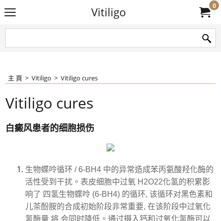
0
Vitiligo
主 頁
>
Vitiligo
>
Vitiligo cures
Vitiligo cures
白癜风患者的细胞损伤
生物蝶呤循环 / 6-BH4 中的异常造成苯丙氨酸羟化酶的
活性受到干扰。表皮细胞中过氧 H2O22化氢的积累影
响了 四氢生物蝶呤 (6-BH4) 的循环, 该循环对黑色素和
儿茶酚胺的合成初始阶段非常重要, 在该阶段中过氧化
氢酶量 将 会同时降低。通过摄入钙和过氧化氢酶可以