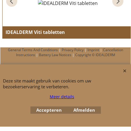
IDEALDERM Viti tabletten
Pigmentation enhancer
General Terms And Conditions
|
Privacy Policy
|
Imprint
|
Cancellation
Instructions
|
Battery Law Notices
|
Copyright © IDEALDERM
Deze site maakt gebruik van cookies om uw
bezoekerservaring te verbeteren.
Meer details
Accepteren
Afmelden