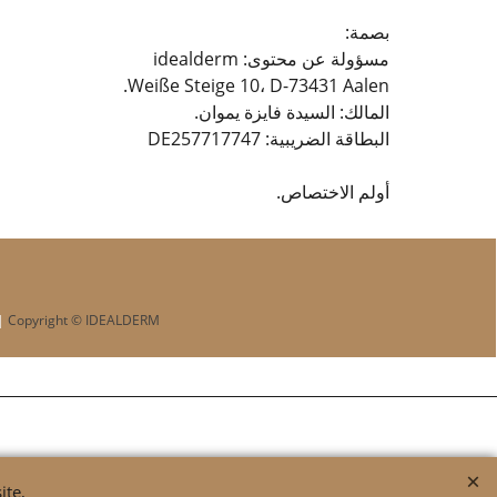
بصمة
:
مسؤولة عن
محتوى
:
idealderm
.
Weiße Steige 10
،
D-73431 Aalen
المالك:
السيدة
فايزة
يموان
.
البطاقة الضريبية
:
DE257717747
أولم
الاختصاص
.
|
Copyright © IDEALDERM
ite,