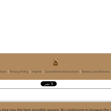
tions
|
Privacy Policy
|
Imprint
|
Cancellation Instructions
|
Battery Law Notices
 give you the best possible service. By continuing to browse the s