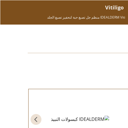
Vitiligo
IDEALDERM Viti منظم جل تصبغ حبة لتحفيز تصبغ الجلد