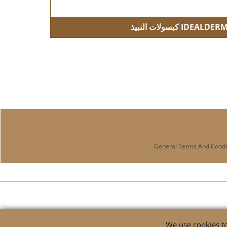
IDEALDER كبسولات النبيذ
Pigmentation enhance
General Terms And Condi
We use cookies to