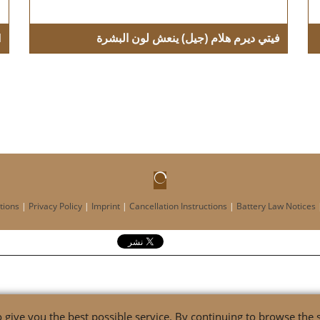
فيتي ديرم هلام (جيل) ينعش لون البشرة
M
r
Depigmentation regulator
tions
|
Privacy Policy
|
Imprint
|
Cancellation Instructions
|
Battery Law Notices
 give you the best possible service. By continuing to browse the s