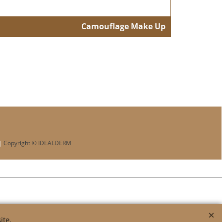
Camouflage Make Up
Best Camouflage Make Up for Vitiligo skin
|
Copyright © IDEALDERM
ite,